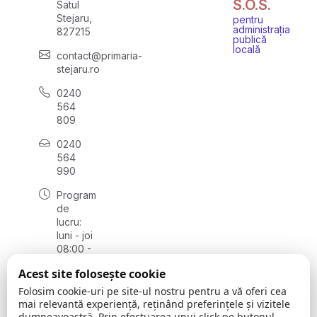
S.O.S.
Satul
Stejaru,
pentru
administrația
827215
publică
locală
contact@primaria-
stejaru.ro
0240
564
809
0240
564
990
Program
de
lucru:
luni - joi
08:00 -
16:30,
Acest site folosește cookie
vineri
08:00 -
Folosim cookie-uri pe site-ul nostru pentru a vă oferi cea
14:00
mai relevantă experiență, reținând preferințele și vizitele
dumneavoastră. Prin efectuarea unui click pe butonul