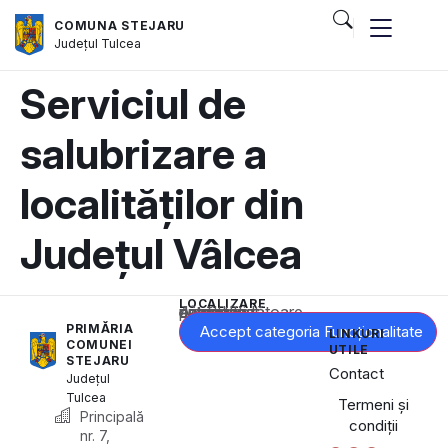
COMUNA STEJARU
Județul
Tulcea
Serviciul de
salubrizare a
localităților din
Județul Vâlcea
LOCALIZARE
Acest conținut este blocat până când acceptați categoria corespunzătoare de cookie-uri.
PRIMĂRIA
Accept categoria Funcționalitate
LINKURI
COMUNEI
UTILE
STEJARU
Contact
Județul
Tulcea
Termeni și
Principală
condiții
nr. 7,