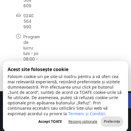
564
809
0240
564
990
Program
de
lucru:
luni - joi
08:00 -
16:30,
Acest site folosește cookie
vineri
08:00 -
Folosim cookie-uri pe site-ul nostru pentru a vă oferi cea
14:00
mai relevantă experiență, reținând preferințele și vizitele
dumneavoastră. Prin efectuarea unui click pe butonul
„Sunt de acord”, sunteți de acord ca TOATE cookie-urile să
Open 
fie utilizate. De asemenea, puteți să refuzați cookie-urile
Concept realizat de
Big Media Relații Publice SRL
opționale prin apăsarea butonului „Refuz”. Prin
continuarea accesării sau utilizării Site-ului web vă
exprimați acordul cu privire la
Comuna
Termeni și Condiții
©
Toate
.
Stejaru |
2026
drepturile
Accept TOATE
Resping opționale
Preferințe
județul Tulcea
rezervate