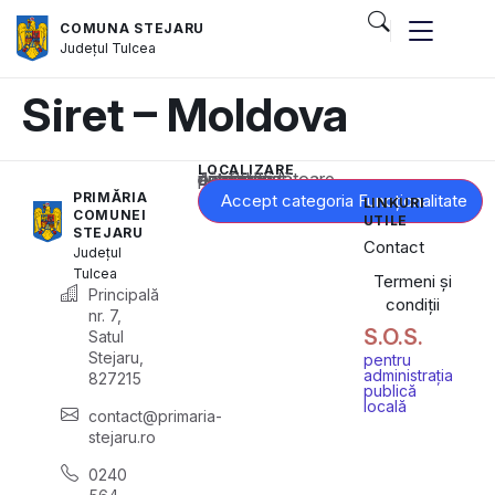
COMUNA STEJARU
Județul
Tulcea
Siret – Moldova
LOCALIZARE
Acest conținut este blocat până când acceptați categoria corespunzătoare de cookie-uri.
PRIMĂRIA
Accept categoria Funcționalitate
LINKURI
COMUNEI
UTILE
STEJARU
Contact
Județul
Tulcea
Termeni și
Principală
condiții
nr. 7,
S.O.S.
Satul
Stejaru,
pentru
administrația
827215
publică
locală
contact@primaria-
stejaru.ro
0240