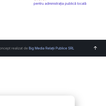
pentru administrația publică locală
oncept realizat de
Big Media Relații Publice SRL