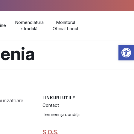
Nomenclatura
Monitorul
line
stradală
Oficial Local
Open 
tenia
LINKURI UTILE
Contact
Termeni și condiții
S.O.S.