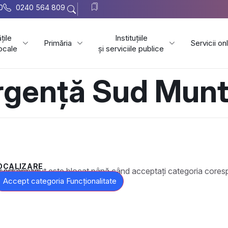
0
0240 564 809
țile
Instituțiile
Primăria
Servicii on
locale
și serviciile publice
Urgență Sud Mun
OCALIZARE
t este blocat până când acceptați categoria corespunzătoare de cookie-uri.
Accept categoria Funcționalitate