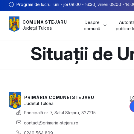
Program de lucru: luni - joi 08:00 - 16:30, vineri 08:00 - 14:0
Despre
Autorită
COMUNA STEJARU
Județul
Tulcea
comună
publice 
Situații de 
PRIMĂRIA COMUNEI STEJARU
L
Acest conținu
Județul
Tulcea
Principală nr. 7, Satul Stejaru, 827215
contact@primaria-stejaru.ro
0240 564 809