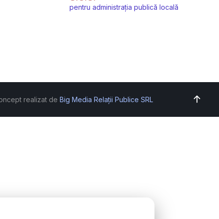
pentru administrația publică locală
oncept realizat de
Big Media Relații Publice SRL