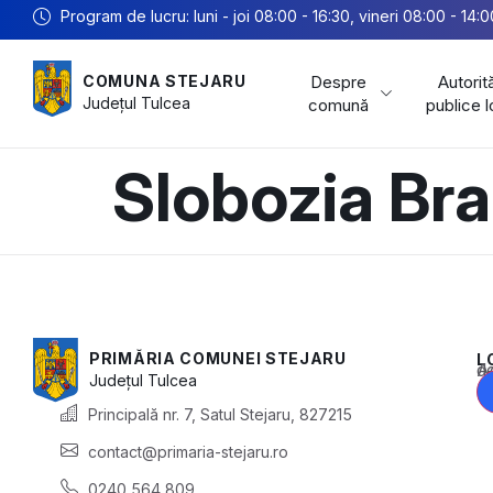
Program de lucru: luni - joi 08:00 - 16:30, vineri 08:00 - 14:0
Despre
Autorită
COMUNA STEJARU
Județul
Tulcea
comună
publice 
Slobozia Br
PRIMĂRIA COMUNEI STEJARU
L
Acest conținu
Județul
Tulcea
Principală nr. 7, Satul Stejaru, 827215
contact@primaria-stejaru.ro
0240 564 809