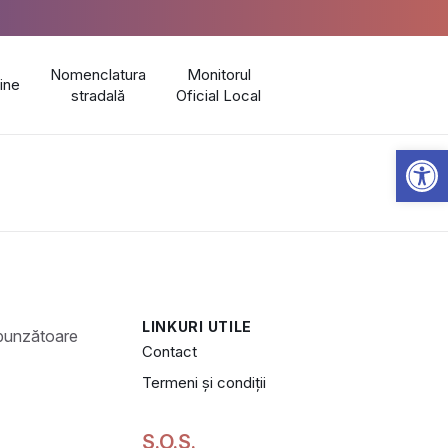
Nomenclatura
Monitorul
line
stradală
Oficial Local
Open 
LINKURI UTILE
Contact
Termeni și condiții
S.O.S.