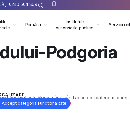
0
0240 564 809
țile
Instituțiile
Primăria
Servicii on
locale
și serviciile publice
adului-Podgoria
OCALIZARE
t este blocat până când acceptați categoria corespunzătoare de cookie-uri.
Accept categoria Funcționalitate