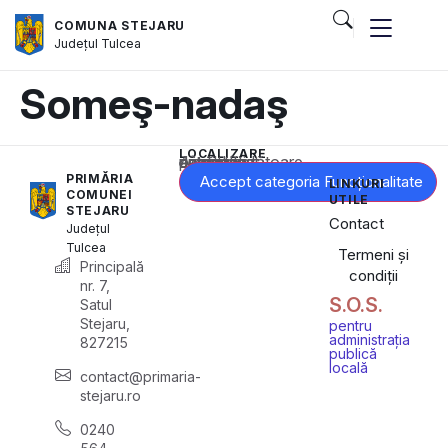
COMUNA STEJARU
Județul
Tulcea
Someş-nadaş
LOCALIZARE
Acest conținut este blocat până când acceptați categoria corespunzătoare de cookie-uri.
PRIMĂRIA
Accept categoria Funcționalitate
LINKURI
COMUNEI
UTILE
STEJARU
Contact
Județul
Tulcea
Termeni și
Principală
condiții
nr. 7,
S.O.S.
Satul
Stejaru,
pentru
administrația
827215
publică
locală
contact@primaria-
stejaru.ro
0240