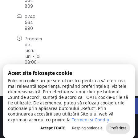
564
809
0240
564
990
Program
de
lucru:
luni - joi
08:00 -
16:30,
Acest site folosește cookie
vineri
08:00 -
Folosim cookie-uri pe site-ul nostru pentru a vă oferi cea
14:00
mai relevantă experiență, reținând preferințele și vizitele
dumneavoastră. Prin efectuarea unui click pe butonul
„Sunt de acord”, sunteți de acord ca TOATE cookie-urile să
Open 
fie utilizate. De asemenea, puteți să refuzați cookie-urile
Concept realizat de
Big Media Relații Publice SRL
opționale prin apăsarea butonului „Refuz”. Prin
continuarea accesării sau utilizării Site-ului web vă
exprimați acordul cu privire la
Comuna
Termeni și Condiții
©
Toate
.
Stejaru |
2026
drepturile
Accept TOATE
Resping opționale
Preferințe
județul Tulcea
rezervate