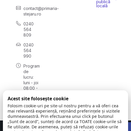
publică
locală
contact@primaria-
stejaru.ro
0240
564
809
0240
564
990
Program
de
lucru:
luni - joi
08:00 -
16:30,
Acest site folosește cookie
vineri
08:00 -
Folosim cookie-uri pe site-ul nostru pentru a vă oferi cea
14:00
mai relevantă experiență, reținând preferințele și vizitele
dumneavoastră. Prin efectuarea unui click pe butonul
„Sunt de acord”, sunteți de acord ca TOATE cookie-urile să
Open 
fie utilizate. De asemenea, puteți să refuzați cookie-urile
Concept realizat de
Big Media Relații Publice SRL