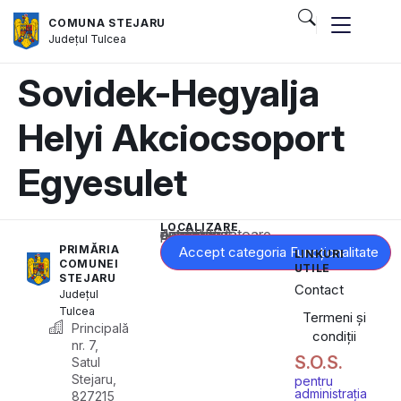
COMUNA STEJARU
Județul
Tulcea
Sovidek-Hegyalja
Helyi Akciocsoport
Egyesulet
LOCALIZARE
Acest conținut este blocat până când acceptați categoria corespunzătoare de cookie-uri.
PRIMĂRIA
Accept categoria Funcționalitate
LINKURI
COMUNEI
UTILE
STEJARU
Contact
Județul
Tulcea
Termeni și
Principală
condiții
nr. 7,
S.O.S.
Satul
Stejaru,
pentru
administrația
827215