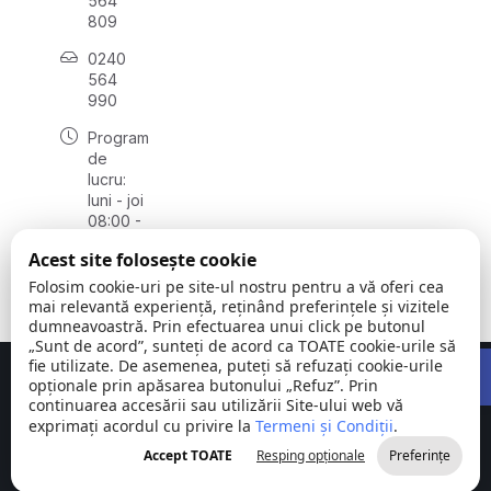
564
809
0240
564
990
Program
de
lucru:
luni - joi
08:00 -
16:30,
Acest site folosește cookie
vineri
08:00 -
Folosim cookie-uri pe site-ul nostru pentru a vă oferi cea
14:00
mai relevantă experiență, reținând preferințele și vizitele
dumneavoastră. Prin efectuarea unui click pe butonul
„Sunt de acord”, sunteți de acord ca TOATE cookie-urile să
Open 
fie utilizate. De asemenea, puteți să refuzați cookie-urile
Concept realizat de
Big Media Relații Publice SRL
opționale prin apăsarea butonului „Refuz”. Prin
continuarea accesării sau utilizării Site-ului web vă
exprimați acordul cu privire la
Comuna
Termeni și Condiții
©
Toate
.
Stejaru |
2026
drepturile
Accept TOATE
Resping opționale
Preferințe
județul Tulcea
rezervate