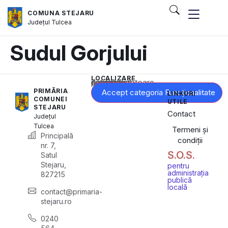
COMUNA STEJARU
Județul
Tulcea
Sudul Gorjului
LOCALIZARE
Acest conținut este blocat până când acceptați categoria corespunzătoare de cookie-uri.
PRIMĂRIA
Accept categoria Funcționalitate
LINKURI
COMUNEI
UTILE
STEJARU
Contact
Județul
Tulcea
Termeni și
Principală
condiții
nr. 7,
S.O.S.
Satul
Stejaru,
pentru
administrația
827215
publică
locală
contact@primaria-
stejaru.ro
0240