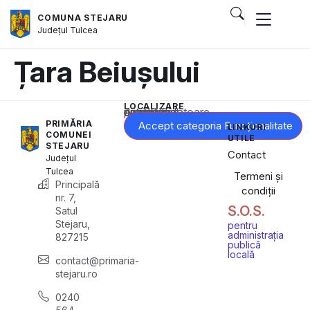
COMUNA STEJARU
Județul
Tulcea
Țara Beiușului
LOCALIZARE
Acest conținut este blocat până când acceptați categoria corespunzătoare de cookie-uri.
PRIMĂRIA
Accept categoria Funcționalitate
LINKURI
COMUNEI
UTILE
STEJARU
Contact
Județul
Tulcea
Termeni și
Principală
condiții
nr. 7,
S.O.S.
Satul
Stejaru,
pentru
administrația
827215
publică
locală
contact@primaria-
stejaru.ro
0240