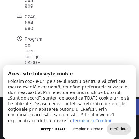
564
809
0240
564
990
Program
de
lucru:
luni - joi
08:00 -
16:30,
Acest site folosește cookie
vineri
08:00 -
Folosim cookie-uri pe site-ul nostru pentru a vă oferi cea
14:00
mai relevantă experiență, reținând preferințele și vizitele
dumneavoastră. Prin efectuarea unui click pe butonul
„Sunt de acord”, sunteți de acord ca TOATE cookie-urile să
Open 
fie utilizate. De asemenea, puteți să refuzați cookie-urile
Concept realizat de
Big Media Relații Publice SRL
opționale prin apăsarea butonului „Refuz”. Prin
continuarea accesării sau utilizării Site-ului web vă
exprimați acordul cu privire la
Comuna
Termeni și Condiții
©
Toate
.
Stejaru |
2026
drepturile
Accept TOATE
Resping opționale
Preferințe
județul Tulcea
rezervate