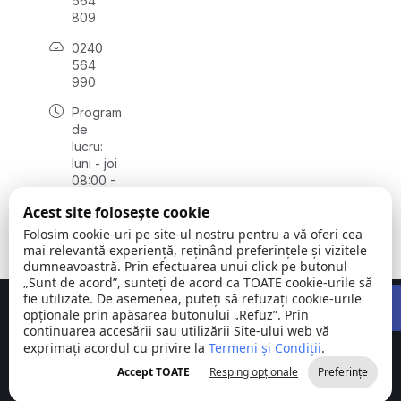
564
809
0240
564
990
Program
de
lucru:
luni - joi
08:00 -
16:30,
Acest site folosește cookie
vineri
08:00 -
Folosim cookie-uri pe site-ul nostru pentru a vă oferi cea
14:00
mai relevantă experiență, reținând preferințele și vizitele
dumneavoastră. Prin efectuarea unui click pe butonul
„Sunt de acord”, sunteți de acord ca TOATE cookie-urile să
Open 
fie utilizate. De asemenea, puteți să refuzați cookie-urile
Concept realizat de
Big Media Relații Publice SRL
opționale prin apăsarea butonului „Refuz”. Prin
continuarea accesării sau utilizării Site-ului web vă
exprimați acordul cu privire la
Comuna
Termeni și Condiții
©
Toate
.
Stejaru |
2026
drepturile
Accept TOATE
Resping opționale
Preferințe
județul Tulcea
rezervate