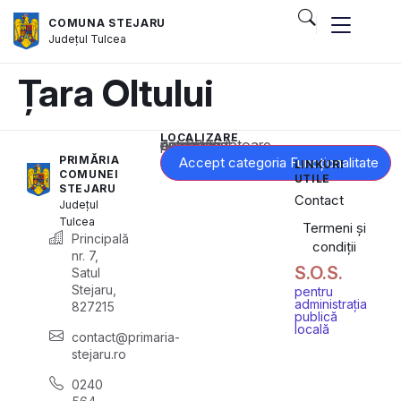
COMUNA STEJARU
Județul
Tulcea
Țara Oltului
LOCALIZARE
Acest conținut este blocat până când acceptați categoria corespunzătoare de cookie-uri.
PRIMĂRIA
Accept categoria Funcționalitate
LINKURI
COMUNEI
UTILE
STEJARU
Contact
Județul
Tulcea
Termeni și
Principală
condiții
nr. 7,
S.O.S.
Satul
Stejaru,
pentru
administrația
827215
publică
locală
contact@primaria-
stejaru.ro
0240