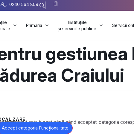
0
0240 564 809
țile
Instituțiile
Primăria
Servicii on
locale
și serviciile publice
entru gestiunea 
ădurea Craiului
OCALIZARE
t este blocat până când acceptați categoria corespunzătoare de cookie-uri.
Accept categoria Funcționalitate