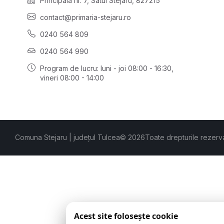
Principală nr. 7, Satul Stejaru, 827215
contact@primaria-stejaru.ro
0240 564 809
0240 564 990
Program de lucru: luni - joi 08:00 - 16:30,
vineri 08:00 - 14:00
Comuna Stejaru | județul Tulcea
© 2026
Toate drepturile rezerv
Acest site folosește cookie