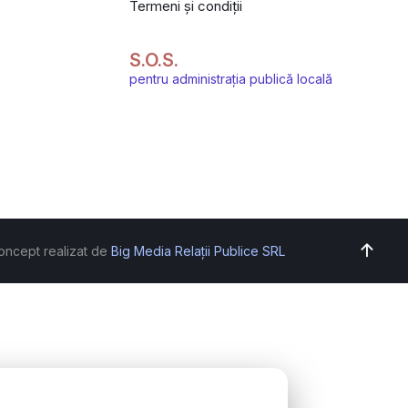
Termeni și condiții
S.O.S.
pentru administrația publică locală
oncept realizat de
Big Media Relații Publice SRL