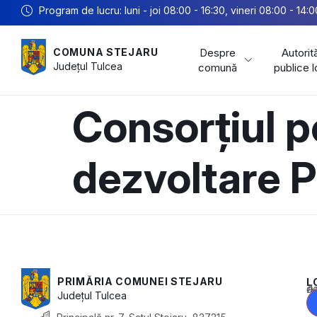
Program de lucru: luni - joi 08:00 - 16:30, vineri 08:00 - 14:0
Despre
Autorită
COMUNA STEJARU
Județul
Tulcea
comună
publice 
Consorțiul p
dezvoltare P
PRIMĂRIA COMUNEI STEJARU
L
Acest conținu
Județul
Tulcea