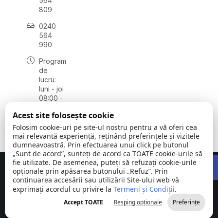
564
809
0240
564
990
Program
de
lucru:
luni - joi
08:00 -
16:30,
Acest site folosește cookie
vineri
08:00 -
Folosim cookie-uri pe site-ul nostru pentru a vă oferi cea
14:00
mai relevantă experiență, reținând preferințele și vizitele
dumneavoastră. Prin efectuarea unui click pe butonul
„Sunt de acord”, sunteți de acord ca TOATE cookie-urile să
Open 
fie utilizate. De asemenea, puteți să refuzați cookie-urile
Concept realizat de
Big Media Relații Publice SRL
opționale prin apăsarea butonului „Refuz”. Prin
continuarea accesării sau utilizării Site-ului web vă
exprimați acordul cu privire la
Comuna
Termeni și Condiții
©
Toate
.
Stejaru |
2026
drepturile
Accept TOATE
Resping opționale
Preferințe
județul Tulcea
rezervate