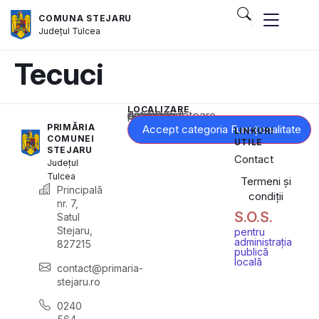
COMUNA STEJARU
Județul
Tulcea
Tecuci
LOCALIZARE
Acest conținut este blocat până când acceptați categoria corespunzătoare de cookie-uri.
PRIMĂRIA
Accept categoria Funcționalitate
LINKURI
COMUNEI
UTILE
STEJARU
Contact
Județul
Tulcea
Termeni și
Principală
condiții
nr. 7,
S.O.S.
Satul
Stejaru,
pentru
administrația
827215
publică
locală
contact@primaria-
stejaru.ro
0240