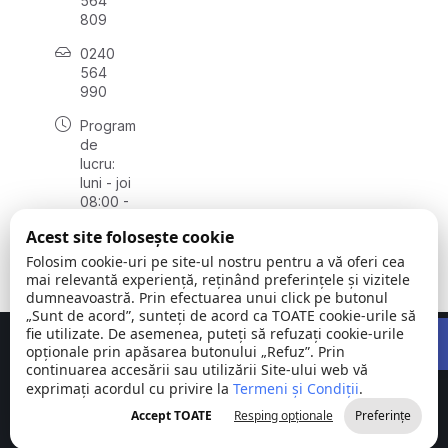
564
809
0240
564
990
Program
de
lucru:
luni - joi
08:00 -
16:30,
Acest site folosește cookie
vineri
08:00 -
Folosim cookie-uri pe site-ul nostru pentru a vă oferi cea
14:00
mai relevantă experiență, reținând preferințele și vizitele
dumneavoastră. Prin efectuarea unui click pe butonul
„Sunt de acord”, sunteți de acord ca TOATE cookie-urile să
Open 
fie utilizate. De asemenea, puteți să refuzați cookie-urile
Concept realizat de
Big Media Relații Publice SRL
opționale prin apăsarea butonului „Refuz”. Prin
continuarea accesării sau utilizării Site-ului web vă
exprimați acordul cu privire la
Comuna
Termeni și Condiții
©
Toate
.
Stejaru |
2026
drepturile
Accept TOATE
Resping opționale
Preferințe
județul Tulcea
rezervate