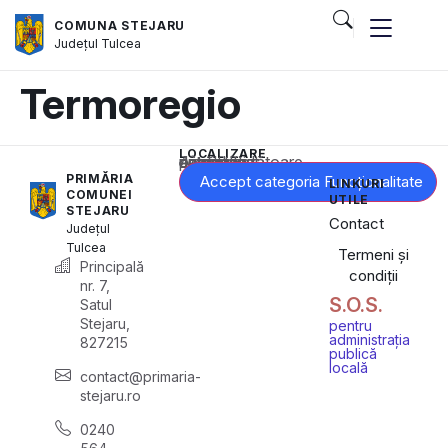
COMUNA STEJARU
Județul
Tulcea
Termoregio
LOCALIZARE
Acest conținut este blocat până când acceptați categoria corespunzătoare de cookie-uri.
PRIMĂRIA
Accept categoria Funcționalitate
LINKURI
COMUNEI
UTILE
STEJARU
Contact
Județul
Tulcea
Termeni și
Principală
condiții
nr. 7,
S.O.S.
Satul
Stejaru,
pentru
administrația
827215
publică
locală
contact@primaria-
stejaru.ro
0240