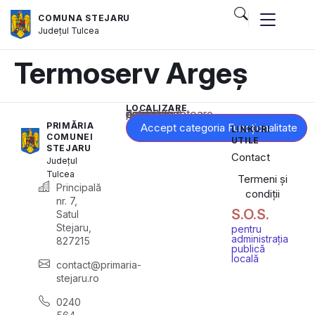
COMUNA STEJARU
Județul
Tulcea
Termoserv Argeș
LOCALIZARE
Acest conținut este blocat până când acceptați categoria corespunzătoare de cookie-uri.
PRIMĂRIA
Accept categoria Funcționalitate
LINKURI
COMUNEI
UTILE
STEJARU
Contact
Județul
Tulcea
Termeni și
Principală
condiții
nr. 7,
S.O.S.
Satul
Stejaru,
pentru
administrația
827215
publică
locală
contact@primaria-
stejaru.ro
0240