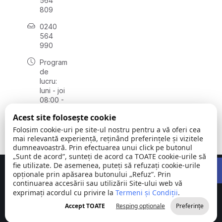
564
809
0240
564
990
Program
de
lucru:
luni - joi
08:00 -
16:30,
Acest site folosește cookie
vineri
08:00 -
Folosim cookie-uri pe site-ul nostru pentru a vă oferi cea
14:00
mai relevantă experiență, reținând preferințele și vizitele
dumneavoastră. Prin efectuarea unui click pe butonul
„Sunt de acord”, sunteți de acord ca TOATE cookie-urile să
Open 
fie utilizate. De asemenea, puteți să refuzați cookie-urile
Concept realizat de
Big Media Relații Publice SRL
opționale prin apăsarea butonului „Refuz”. Prin
continuarea accesării sau utilizării Site-ului web vă
exprimați acordul cu privire la
Comuna
Termeni și Condiții
©
Toate
.
Stejaru |
2026
drepturile
Accept TOATE
Resping opționale
Preferințe
județul Tulcea
rezervate