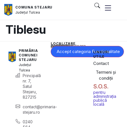
COMUNA STEJARU
Județul
Tulcea
Tiblesu
LOCALIZARE
Acest conținut este blocat până când acceptați categoria corespunzătoare de cookie-uri.
PRIMĂRIA
Accept categoria Funcționalitate
LINKURI
COMUNEI
UTILE
STEJARU
Contact
Județul
Tulcea
Termeni și
Principală
condiții
nr. 7,
S.O.S.
Satul
Stejaru,
pentru
administrația
827215
publică
locală
contact@primaria-
stejaru.ro
0240