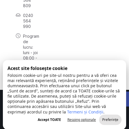
564
809
0240
564
990
Program
de
lucru:
luni - joi
08:00 -
16:30,
Acest site folosește cookie
vineri
08:00 -
Folosim cookie-uri pe site-ul nostru pentru a vă oferi cea
14:00
mai relevantă experiență, reținând preferințele și vizitele
dumneavoastră. Prin efectuarea unui click pe butonul
„Sunt de acord”, sunteți de acord ca TOATE cookie-urile să
Open 
fie utilizate. De asemenea, puteți să refuzați cookie-urile
Concept realizat de
Big Media Relații Publice SRL
opționale prin apăsarea butonului „Refuz”. Prin
continuarea accesării sau utilizării Site-ului web vă
exprimați acordul cu privire la
Comuna
Termeni și Condiții
©
Toate
.
Stejaru |
2026
drepturile
Accept TOATE
Resping opționale
Preferințe
județul Tulcea
rezervate