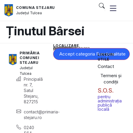
COMUNA STEJARU
Județul
Tulcea
Ținutul Bârsei
LOCALIZARE
Acest conținut este blocat până când acceptați categoria corespunzătoare de cookie-uri.
PRIMĂRIA
Accept categoria Funcționalitate
LINKURI
COMUNEI
UTILE
STEJARU
Contact
Județul
Tulcea
Termeni și
Principală
condiții
nr. 7,
S.O.S.
Satul
Stejaru,
pentru
administrația
827215
publică
locală
contact@primaria-
stejaru.ro
0240