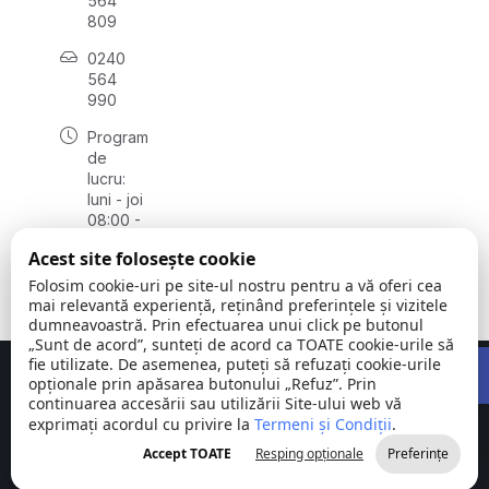
564
809
0240
564
990
Program
de
lucru:
luni - joi
08:00 -
16:30,
Acest site folosește cookie
vineri
08:00 -
Folosim cookie-uri pe site-ul nostru pentru a vă oferi cea
14:00
mai relevantă experiență, reținând preferințele și vizitele
dumneavoastră. Prin efectuarea unui click pe butonul
„Sunt de acord”, sunteți de acord ca TOATE cookie-urile să
Open 
fie utilizate. De asemenea, puteți să refuzați cookie-urile
Concept realizat de
Big Media Relații Publice SRL
opționale prin apăsarea butonului „Refuz”. Prin
continuarea accesării sau utilizării Site-ului web vă
exprimați acordul cu privire la
Comuna
Termeni și Condiții
©
Toate
.
Stejaru |
2026
drepturile
Accept TOATE
Resping opționale
Preferințe
județul Tulcea
rezervate