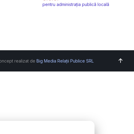
pentru administrația publică locală
oncept realizat de
Big Media Relații Publice SRL