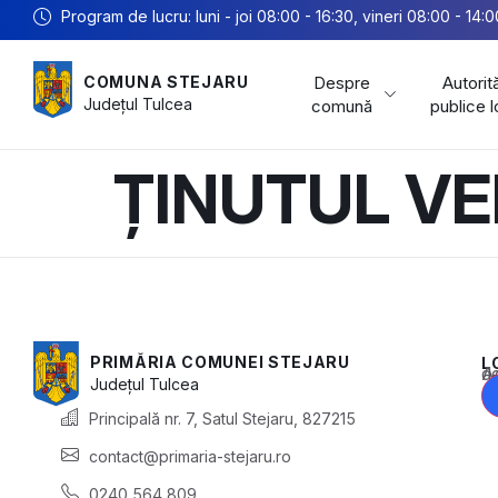
Program de lucru: luni - joi 08:00 - 16:30, vineri 08:00 - 14:0
Despre
Autorită
COMUNA STEJARU
Județul
Tulcea
comună
publice 
ȚINUTUL V
PRIMĂRIA COMUNEI STEJARU
L
Acest conținu
Județul
Tulcea
Principală nr. 7, Satul Stejaru, 827215
contact@primaria-stejaru.ro
0240 564 809