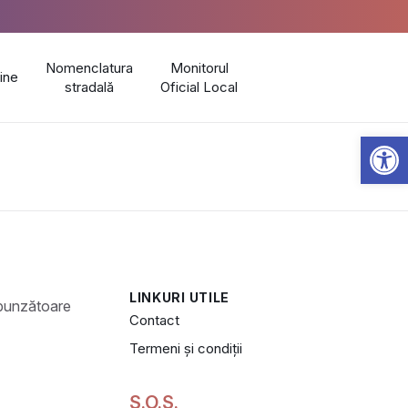
Nomenclatura
Monitorul
line
stradală
Oficial Local
Open 
LINKURI UTILE
Contact
Termeni și condiții
S.O.S.