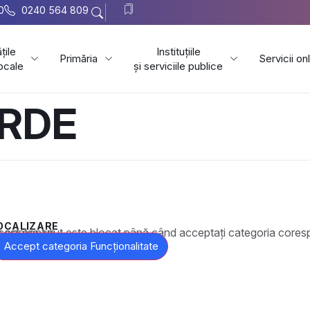
0
0240 564 809
țile
Instituțiile
Primăria
Servicii on
locale
și serviciile publice
ERDE
OCALIZARE
t este blocat până când acceptați categoria corespunzătoare de cookie-uri.
Accept categoria Funcționalitate