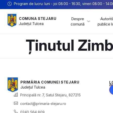
Program de lucru: luni - joi 08:00 - 16:30, vineri 08:00 - 14:0
Despre
Autorită
COMUNA STEJARU
Județul
Tulcea
comună
publice 
Ținutul Zimb
PRIMĂRIA COMUNEI STEJARU
L
Acest conținu
Județul
Tulcea
Principală nr. 7, Satul Stejaru, 827215
contact@primaria-stejaru.ro
0240 564 809