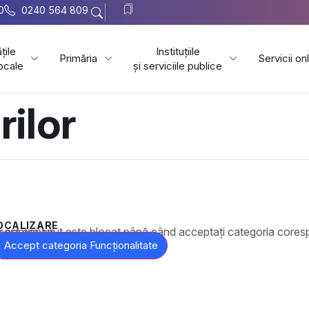
0
0240 564 809
țile
Instituțiile
Primăria
Servicii on
locale
și serviciile publice
rilor
OCALIZARE
t este blocat până când acceptați categoria corespunzătoare de cookie-uri.
Accept categoria Funcționalitate