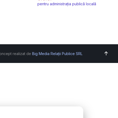
pentru administrația publică locală
oncept realizat de
Big Media Relații Publice SRL