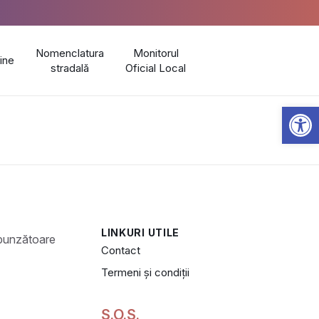
Nomenclatura
Monitorul
line
stradală
Oficial Local
Open 
LINKURI UTILE
Contact
Termeni și condiții
S.O.S.