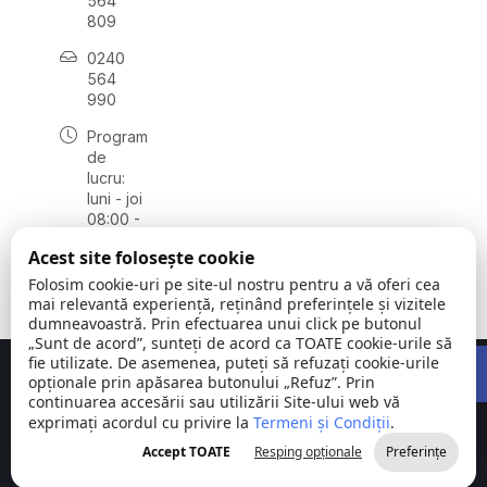
564
809
0240
564
990
Program
de
lucru:
luni - joi
08:00 -
16:30,
Acest site folosește cookie
vineri
08:00 -
Folosim cookie-uri pe site-ul nostru pentru a vă oferi cea
14:00
mai relevantă experiență, reținând preferințele și vizitele
dumneavoastră. Prin efectuarea unui click pe butonul
„Sunt de acord”, sunteți de acord ca TOATE cookie-urile să
Open 
fie utilizate. De asemenea, puteți să refuzați cookie-urile
Concept realizat de
Big Media Relații Publice SRL
opționale prin apăsarea butonului „Refuz”. Prin
continuarea accesării sau utilizării Site-ului web vă
exprimați acordul cu privire la
Comuna
Termeni și Condiții
©
Toate
.
Stejaru |
2026
drepturile
Accept TOATE
Resping opționale
Preferințe
județul Tulcea
rezervate