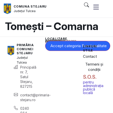
COMUNA STEJARU
Județul
Tulcea
Tomești – Comarna
LOCALIZARE
Acest conținut este blocat până când acceptați categoria corespunzătoare de cookie-uri.
PRIMĂRIA
Accept categoria Funcționalitate
LINKURI
COMUNEI
UTILE
STEJARU
Contact
Județul
Tulcea
Termeni și
Principală
condiții
nr. 7,
S.O.S.
Satul
Stejaru,
pentru
administrația
827215
publică
locală
contact@primaria-
stejaru.ro
0240