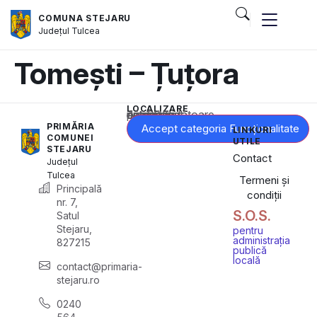
COMUNA STEJARU
Județul
Tulcea
Tomești – Țuțora
LOCALIZARE
Acest conținut este blocat până când acceptați categoria corespunzătoare de cookie-uri.
PRIMĂRIA
Accept categoria Funcționalitate
LINKURI
COMUNEI
UTILE
STEJARU
Contact
Județul
Tulcea
Termeni și
Principală
condiții
nr. 7,
S.O.S.
Satul
Stejaru,
pentru
administrația
827215
publică
locală
contact@primaria-
stejaru.ro
0240