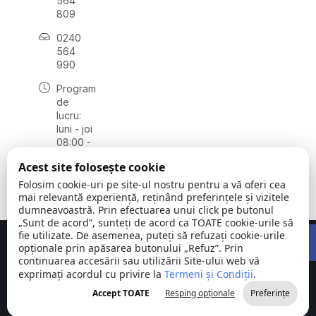
564
809
0240
564
990
Program
de
lucru:
luni - joi
08:00 -
16:30,
Acest site folosește cookie
vineri
08:00 -
Folosim cookie-uri pe site-ul nostru pentru a vă oferi cea
14:00
mai relevantă experiență, reținând preferințele și vizitele
dumneavoastră. Prin efectuarea unui click pe butonul
„Sunt de acord”, sunteți de acord ca TOATE cookie-urile să
Open 
fie utilizate. De asemenea, puteți să refuzați cookie-urile
Concept realizat de
Big Media Relații Publice SRL
opționale prin apăsarea butonului „Refuz”. Prin
continuarea accesării sau utilizării Site-ului web vă
exprimați acordul cu privire la
Comuna
Termeni și Condiții
©
Toate
.
Stejaru |
2026
drepturile
Accept TOATE
Resping opționale
Preferințe
județul Tulcea
rezervate