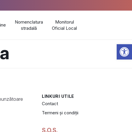
Nomenclatura
Monitorul
line
stradală
Oficial Local
Open 
ca
LINKURI UTILE
Contact
Termeni și condiții
S.O.S.