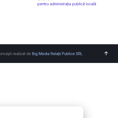
pentru administrația publică locală
oncept realizat de
Big Media Relații Publice SRL