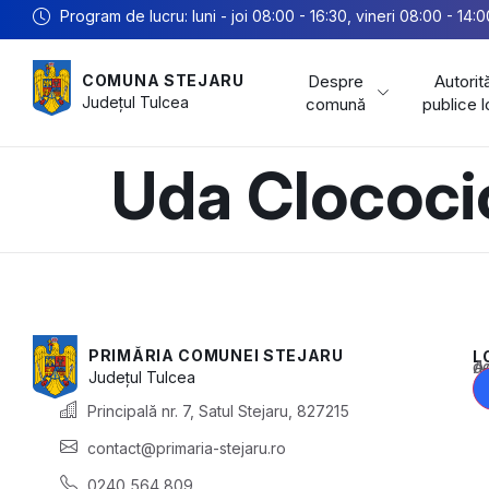
Program de lucru: luni - joi 08:00 - 16:30, vineri 08:00 - 14:0
Despre
Autorită
COMUNA STEJARU
Județul
Tulcea
comună
publice 
Uda Clococi
PRIMĂRIA COMUNEI STEJARU
L
Acest conținu
Județul
Tulcea
Principală nr. 7, Satul Stejaru, 827215
contact@primaria-stejaru.ro
0240 564 809