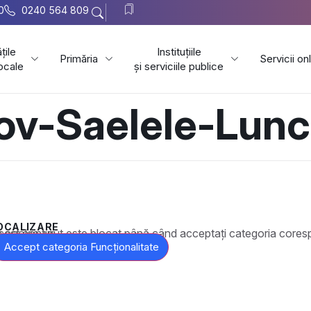
0
0240 564 809
țile
Instituțiile
Primăria
Servicii on
locale
și serviciile publice
ov-Saelele-Lun
OCALIZARE
t este blocat până când acceptați categoria corespunzătoare de cookie-uri.
Accept categoria Funcționalitate