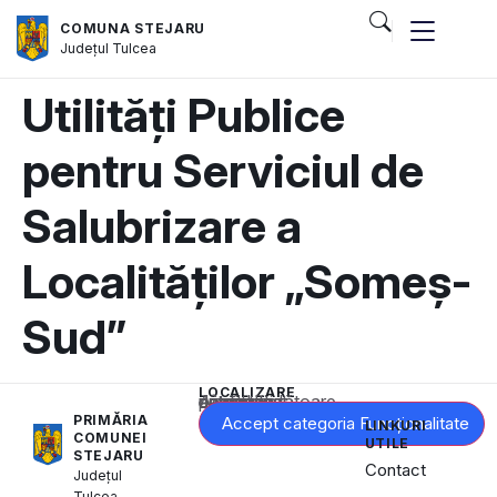
COMUNA STEJARU
Județul
Tulcea
Utilități Publice
pentru Serviciul de
Salubrizare a
Localităților „Someș-
Sud”
LOCALIZARE
Acest conținut este blocat până când acceptați categoria corespunzătoare de cookie-uri.
PRIMĂRIA
Accept categoria Funcționalitate
LINKURI
COMUNEI
UTILE
STEJARU
Contact
Județul
Tulcea