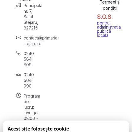
Termeni și
Principală
condiții
nr. 7,
S.O.S.
Satul
Stejaru,
pentru
administrația
827215
publică
locală
contact@primaria-
stejaru.ro
0240
564
809
0240
564
990
Program
de
lucru:
luni - joi
08:00 -
16:30,
Acest site folosește cookie
vineri