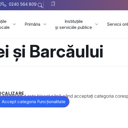
0
0240 564 809
țile
Instituțiile
Primăria
Servicii on
locale
și serviciile publice
i și Barcăului
OCALIZARE
t este blocat până când acceptați categoria corespunzătoare de cookie-uri.
Accept categoria Funcționalitate