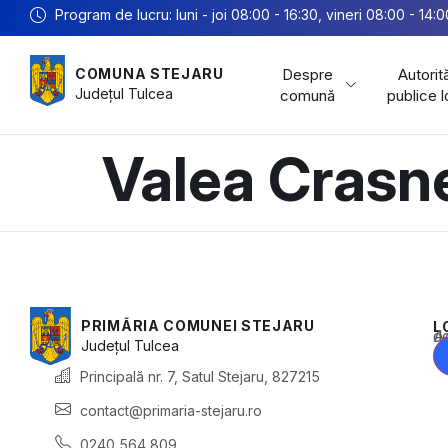
Program de lucru: luni - joi 08:00 - 16:30, vineri 08:00 - 14:0
Despre
Autorită
COMUNA STEJARU
Județul
Tulcea
comună
publice 
Valea Crasne
PRIMĂRIA COMUNEI STEJARU
L
Acest conținu
Județul
Tulcea
Principală nr. 7, Satul Stejaru, 827215
contact@primaria-stejaru.ro
0240 564 809