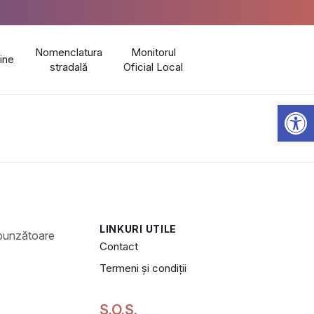
Nomenclatura
Monitorul
line
stradală
Oficial Local
Open 
LINKURI UTILE
Contact
Termeni și condiții
S.O.S.