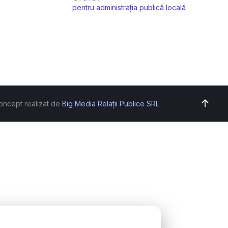
pentru administrația publică locală
oncept realizat de
Big Media Relații Publice SRL