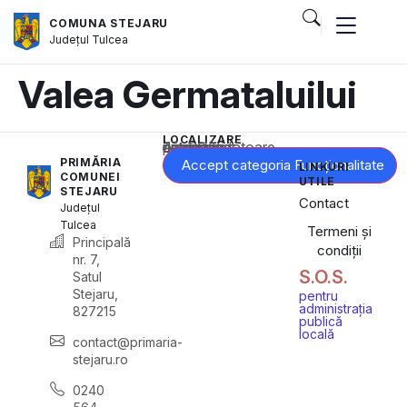
COMUNA STEJARU
Județul
Tulcea
Valea Germataluilui
LOCALIZARE
Acest conținut este blocat până când acceptați categoria corespunzătoare de cookie-uri.
PRIMĂRIA
Accept categoria Funcționalitate
LINKURI
COMUNEI
UTILE
STEJARU
Contact
Județul
Tulcea
Termeni și
Principală
condiții
nr. 7,
S.O.S.
Satul
Stejaru,
pentru
administrația
827215
publică
locală
contact@primaria-
stejaru.ro
0240