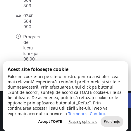
564
809
0240
564
990
Program
de
lucru:
luni - joi
08:00 -
16:30,
Acest site folosește cookie
vineri
08:00 -
Folosim cookie-uri pe site-ul nostru pentru a vă oferi cea
14:00
mai relevantă experiență, reținând preferințele și vizitele
dumneavoastră. Prin efectuarea unui click pe butonul
„Sunt de acord”, sunteți de acord ca TOATE cookie-urile să
Open 
fie utilizate. De asemenea, puteți să refuzați cookie-urile
Concept realizat de
Big Media Relații Publice SRL
opționale prin apăsarea butonului „Refuz”. Prin
continuarea accesării sau utilizării Site-ului web vă
exprimați acordul cu privire la
Comuna
Termeni și Condiții
©
Toate
.
Stejaru |
2026
drepturile
Accept TOATE
Resping opționale
Preferințe
județul Tulcea
rezervate