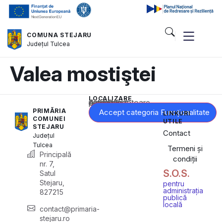
COMUNA STEJARU
Județul
Tulcea
Valea mostiştei
LOCALIZARE
Acest conținut este blocat până când acceptați categoria corespunzătoare de cookie-uri.
PRIMĂRIA
Accept categoria Funcționalitate
LINKURI
COMUNEI
UTILE
STEJARU
Contact
Județul
Tulcea
Termeni și
Principală
condiții
nr. 7,
S.O.S.
Satul
Stejaru,
pentru
administrația
827215
publică
locală
contact@primaria-
stejaru.ro