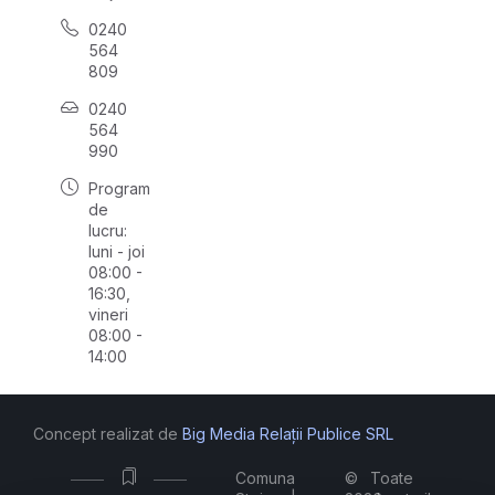
0240
564
809
0240
564
990
Program
de
lucru:
luni - joi
08:00 -
16:30,
vineri
08:00 -
14:00
Concept realizat de
Big Media Relații Publice SRL
Comuna
©
Toate