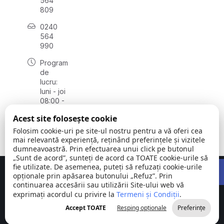
564
809
0240
564
990
Program
de
lucru:
luni - joi
08:00 -
16:30,
Acest site folosește cookie
vineri
08:00 -
Folosim cookie-uri pe site-ul nostru pentru a vă oferi cea
14:00
mai relevantă experiență, reținând preferințele și vizitele
dumneavoastră. Prin efectuarea unui click pe butonul
„Sunt de acord”, sunteți de acord ca TOATE cookie-urile să
Open 
fie utilizate. De asemenea, puteți să refuzați cookie-urile
Concept realizat de
Big Media Relații Publice SRL
opționale prin apăsarea butonului „Refuz”. Prin
continuarea accesării sau utilizării Site-ului web vă
exprimați acordul cu privire la
Comuna
Termeni și Condiții
©
Toate
.
Stejaru |
2026
drepturile
Accept TOATE
Resping opționale
Preferințe
județul Tulcea
rezervate