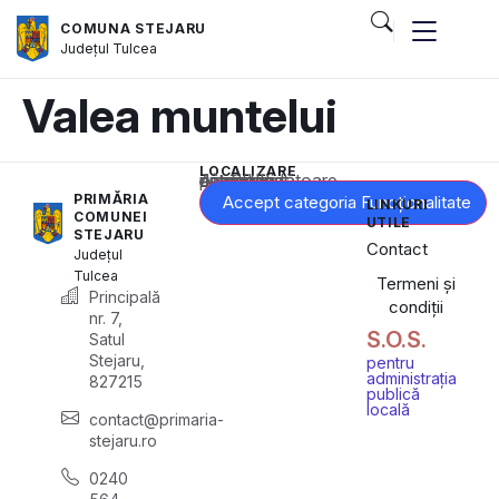
COMUNA STEJARU
Județul
Tulcea
Valea muntelui
LOCALIZARE
Acest conținut este blocat până când acceptați categoria corespunzătoare de cookie-uri.
PRIMĂRIA
Accept categoria Funcționalitate
LINKURI
COMUNEI
UTILE
STEJARU
Contact
Județul
Tulcea
Termeni și
Principală
condiții
nr. 7,
S.O.S.
Satul
Stejaru,
pentru
administrația
827215
publică
locală
contact@primaria-
stejaru.ro
0240