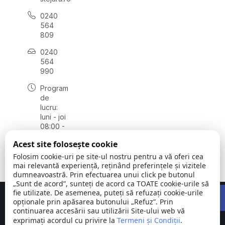
0240
564
809
0240
564
990
Program
de
lucru:
luni - joi
08:00 -
16:30,
Acest site folosește cookie
vineri
08:00 -
Folosim cookie-uri pe site-ul nostru pentru a vă oferi cea
14:00
mai relevantă experiență, reținând preferințele și vizitele
dumneavoastră. Prin efectuarea unui click pe butonul
„Sunt de acord”, sunteți de acord ca TOATE cookie-urile să
Open 
fie utilizate. De asemenea, puteți să refuzați cookie-urile
Concept realizat de
Big Media Relații Publice SRL
opționale prin apăsarea butonului „Refuz”. Prin
continuarea accesării sau utilizării Site-ului web vă
exprimați acordul cu privire la
Comuna
Termeni și Condiții
©
Toate
.