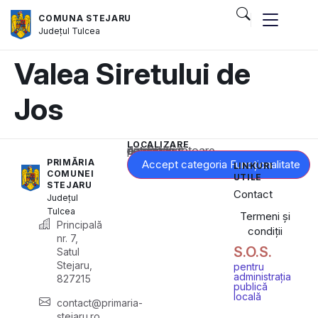
COMUNA STEJARU
Județul
Tulcea
Valea Siretului de
Jos
LOCALIZARE
Acest conținut este blocat până când acceptați categoria corespunzătoare de cookie-uri.
PRIMĂRIA
Accept categoria Funcționalitate
LINKURI
COMUNEI
UTILE
STEJARU
Contact
Județul
Tulcea
Termeni și
Principală
condiții
nr. 7,
S.O.S.
Satul
Stejaru,
pentru
administrația
827215
publică
locală
contact@primaria-
stejaru.ro