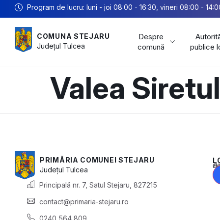
Program de lucru: luni - joi 08:00 - 16:30, vineri 08:00 - 14:0
Despre
Autorită
COMUNA STEJARU
Județul
Tulcea
comună
publice 
Valea Siretu
PRIMĂRIA COMUNEI STEJARU
L
Acest conținu
Județul
Tulcea
Principală nr. 7, Satul Stejaru, 827215
contact@primaria-stejaru.ro
0240 564 809