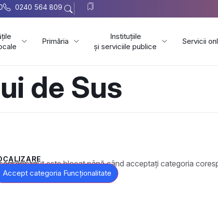
0
0240 564 809
țile
Instituțiile
Primăria
Servicii on
locale
și serviciile publice
lui de Sus
OCALIZARE
t este blocat până când acceptați categoria corespunzătoare de cookie-uri.
Accept categoria Funcționalitate