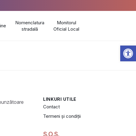
Nomenclatura
Monitorul
line
stradală
Oficial Local
Open 
LINKURI UTILE
Contact
Termeni și condiții
S.O.S.