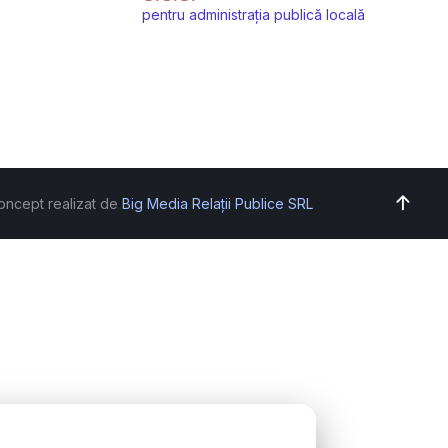
pentru administrația publică locală
oncept realizat de
Big Media Relații Publice SRL