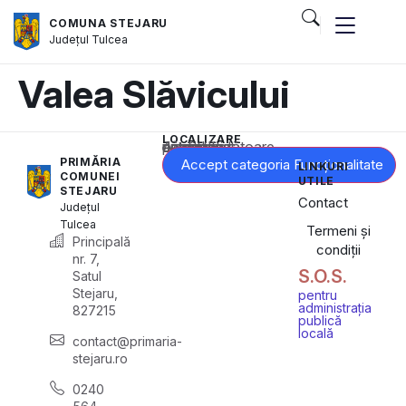
COMUNA STEJARU
Județul
Tulcea
Valea Slăvicului
LOCALIZARE
Acest conținut este blocat până când acceptați categoria corespunzătoare de cookie-uri.
PRIMĂRIA
Accept categoria Funcționalitate
LINKURI
COMUNEI
UTILE
STEJARU
Contact
Județul
Tulcea
Termeni și
Principală
condiții
nr. 7,
S.O.S.
Satul
Stejaru,
pentru
administrația
827215
publică
locală
contact@primaria-
stejaru.ro
0240