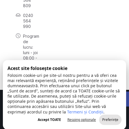
564
809
0240
564
990
Program
de
lucru:
luni - joi
08:00 -
16:30,
Acest site folosește cookie
vineri
08:00 -
Folosim cookie-uri pe site-ul nostru pentru a vă oferi cea
14:00
mai relevantă experiență, reținând preferințele și vizitele
dumneavoastră. Prin efectuarea unui click pe butonul
„Sunt de acord”, sunteți de acord ca TOATE cookie-urile să
Open 
fie utilizate. De asemenea, puteți să refuzați cookie-urile
Concept realizat de
Big Media Relații Publice SRL
opționale prin apăsarea butonului „Refuz”. Prin
continuarea accesării sau utilizării Site-ului web vă
exprimați acordul cu privire la
Comuna
Termeni și Condiții
©
Toate
.
Stejaru |
2026
drepturile
Accept TOATE
Resping opționale
Preferințe
județul Tulcea
rezervate