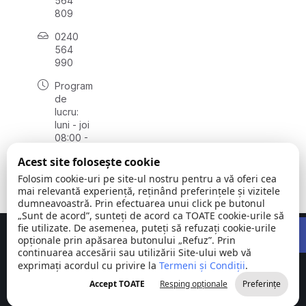
564
809
0240
564
990
Program
de
lucru:
luni - joi
08:00 -
16:30,
Acest site folosește cookie
vineri
08:00 -
Folosim cookie-uri pe site-ul nostru pentru a vă oferi cea
14:00
mai relevantă experiență, reținând preferințele și vizitele
dumneavoastră. Prin efectuarea unui click pe butonul
„Sunt de acord”, sunteți de acord ca TOATE cookie-urile să
Open 
fie utilizate. De asemenea, puteți să refuzați cookie-urile
Concept realizat de
Big Media Relații Publice SRL
opționale prin apăsarea butonului „Refuz”. Prin
continuarea accesării sau utilizării Site-ului web vă
exprimați acordul cu privire la
Comuna
Termeni și Condiții
©
Toate
.
Stejaru |
2026
drepturile
Accept TOATE
Resping opționale
Preferințe
județul Tulcea
rezervate