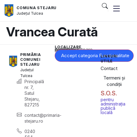
COMUNA STEJARU
Județul
Tulcea
Vrancea Curată
LOCALIZARE
Acest conținut este blocat până când acceptați categoria corespunzătoare de cookie-uri.
PRIMĂRIA
Accept categoria Funcționalitate
LINKURI
COMUNEI
UTILE
STEJARU
Contact
Județul
Tulcea
Termeni și
Principală
condiții
nr. 7,
S.O.S.
Satul
Stejaru,
pentru
administrația
827215
publică
locală
contact@primaria-
stejaru.ro
0240