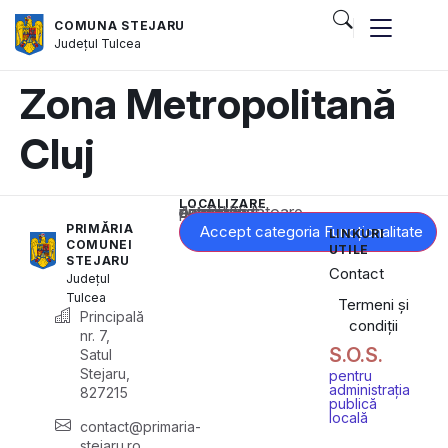
COMUNA STEJARU
Județul
Tulcea
Zona Metropolitană
Cluj
LOCALIZARE
Acest conținut este blocat până când acceptați categoria corespunzătoare de cookie-uri.
PRIMĂRIA
Accept categoria Funcționalitate
LINKURI
COMUNEI
UTILE
STEJARU
Contact
Județul
Tulcea
Termeni și
Principală
condiții
nr. 7,
S.O.S.
Satul
Stejaru,
pentru
administrația
827215
publică
locală
contact@primaria-
stejaru.ro