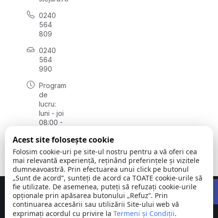
0240
564
809
0240
564
990
Program
de
lucru:
luni - joi
08:00 -
16:30,
Acest site folosește cookie
vineri
08:00 -
Folosim cookie-uri pe site-ul nostru pentru a vă oferi cea
14:00
mai relevantă experiență, reținând preferințele și vizitele
dumneavoastră. Prin efectuarea unui click pe butonul
„Sunt de acord”, sunteți de acord ca TOATE cookie-urile să
Open 
fie utilizate. De asemenea, puteți să refuzați cookie-urile
Concept realizat de
Big Media Relații Publice SRL
opționale prin apăsarea butonului „Refuz”. Prin
continuarea accesării sau utilizării Site-ului web vă
exprimați acordul cu privire la
Comuna
Termeni și Condiții
©
Toate
.