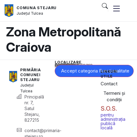
COMUNA STEJARU
Județul
Tulcea
Zona Metropolitană
Craiova
LOCALIZARE
Acest conținut este blocat până când acceptați categoria corespunzătoare de cookie-uri.
PRIMĂRIA
Accept categoria Funcționalitate
LINKURI
COMUNEI
UTILE
STEJARU
Contact
Județul
Tulcea
Termeni și
Principală
condiții
nr. 7,
S.O.S.
Satul
Stejaru,
pentru
administrația
827215
publică
locală
contact@primaria-
stejaru.ro