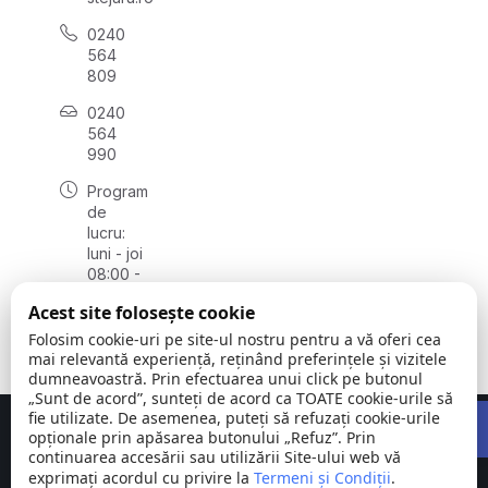
0240
564
809
0240
564
990
Program
de
lucru:
luni - joi
08:00 -
16:30,
Acest site folosește cookie
vineri
08:00 -
Folosim cookie-uri pe site-ul nostru pentru a vă oferi cea
14:00
mai relevantă experiență, reținând preferințele și vizitele
dumneavoastră. Prin efectuarea unui click pe butonul
„Sunt de acord”, sunteți de acord ca TOATE cookie-urile să
Open 
fie utilizate. De asemenea, puteți să refuzați cookie-urile
Concept realizat de
Big Media Relații Publice SRL
opționale prin apăsarea butonului „Refuz”. Prin
continuarea accesării sau utilizării Site-ului web vă
exprimați acordul cu privire la
Comuna
Termeni și Condiții
©
Toate
.