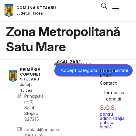
COMUNA STEJARU
Județul
Tulcea
Zona Metropolitană
Satu Mare
LOCALIZARE
Acest conținut este blocat până când acceptați categoria corespunzătoare de cookie-uri.
PRIMĂRIA
Accept categoria Funcționalitate
LINKURI
COMUNEI
UTILE
STEJARU
Contact
Județul
Tulcea
Termeni și
Principală
condiții
nr. 7,
S.O.S.
Satul
Stejaru,
pentru
administrația
827215
publică
locală
contact@primaria-
stejaru.ro