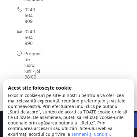
0240
564
809
0240
564
990
Program
de
lucru:
luni - joi
08:00 -
16:30,
Acest site folosește cookie
vineri
08:00 -
Folosim cookie-uri pe site-ul nostru pentru a vă oferi cea
14:00
mai relevantă experiență, reținând preferințele și vizitele
dumneavoastră. Prin efectuarea unui click pe butonul
„Sunt de acord”, sunteți de acord ca TOATE cookie-urile să
Open 
fie utilizate. De asemenea, puteți să refuzați cookie-urile
Concept realizat de
Big Media Relații Publice SRL
opționale prin apăsarea butonului „Refuz”. Prin
continuarea accesării sau utilizării Site-ului web vă
exprimați acordul cu privire la
Comuna
Termeni și Condiții
©
Toate
.