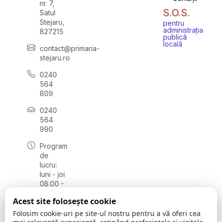
nr. 7,
S.O.S.
Satul
Stejaru,
pentru
administrația
827215
publică
locală
contact@primaria-
stejaru.ro
0240
564
809
0240
564
990
Program
de
lucru:
luni - joi
08:00 -
16:30,
Acest site folosește cookie
vineri
08:00 -
Folosim cookie-uri pe site-ul nostru pentru a vă oferi cea
14:00