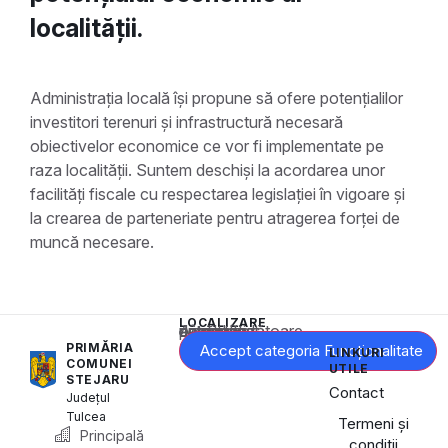
localității.
Administrația locală își propune să ofere potențialilor
investitori terenuri și infrastructură necesară
obiectivelor economice ce vor fi implementate pe
raza localității. Suntem deschiși la acordarea unor
facilități fiscale cu respectarea legislației în vigoare și
la crearea de parteneriate pentru atragerea forței de
muncă necesare.
LOCALIZARE
Acest conținut este blocat până când acceptați categoria corespunzătoare de cookie-uri.
PRIMĂRIA
Accept categoria Funcționalitate
LINKURI
COMUNEI
UTILE
STEJARU
Contact
Județul
Tulcea
Termeni și
Principală
condiții