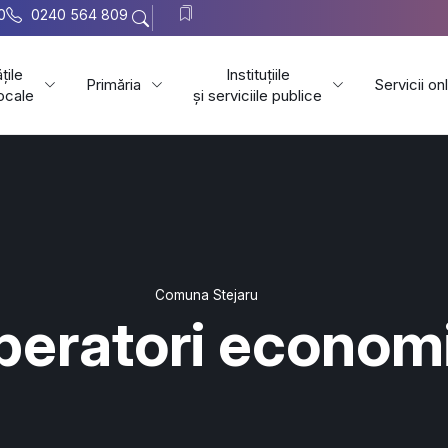
0
0240 564 809
țile
Instituțiile
Primăria
Servicii on
locale
și serviciile publice
Comuna Stejaru
peratori economi