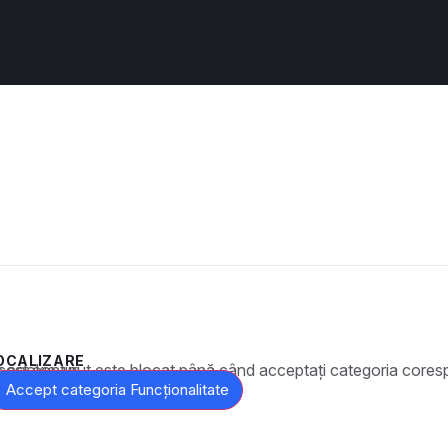
OCALIZARE
t este blocat până când acceptați categoria corespunzătoare de cookie-uri.
Accept categoria Funcționalitate