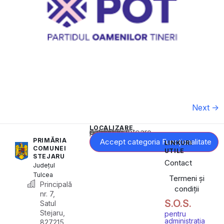
Next
→
LOCALIZARE
Acest conținut este blocat până când acceptați categoria corespunzătoare de cookie-uri.
PRIMĂRIA
Accept categoria Funcționalitate
LINKURI
COMUNEI
UTILE
STEJARU
Contact
Județul
Tulcea
Termeni și
Principală
condiții
nr. 7,
S.O.S.
Satul
Stejaru,
pentru
administrația
827215