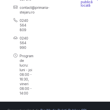
publică
locală
contact@primaria-
stejaru.ro
0240
564
809
0240
564
990
Program
de
lucru:
luni - joi
08:00 -
16:30,
vineri
08:00 -
14:00